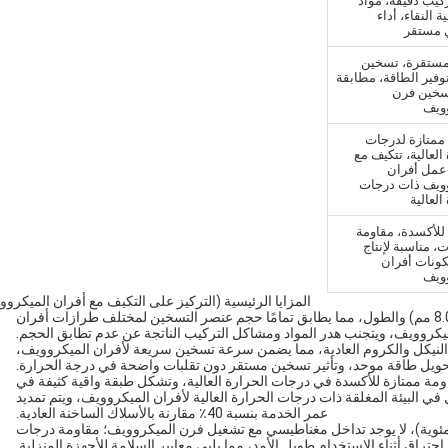
كيب دقيقة، مواد
ة النقاء، أداء
 مستقر
مستقرة، تسخين
وفير الطاقة، مطابقة
خين فرن
ويف
ممتازة لدرجات
العالية، تتكيف مع
مل أفران
وويف ذات درجات
العالية
للأكسدة، مقاومة
، مناسبة لإنتاج
ونات أفران
ويف
المزايا الرئيسية (التركيز على التكيف مع أفران الميكرو
مرونة الحجم المخصص: يدعم تخصيص القطر (0.1 مم - 8.0 مم) والطول، مما يطابق تمامًا حجم عنصر التسخين لمختلف طرازات أفران
يكروويف، ويتجنب هدر المواد ومشاكل التركيب الناتجة عن عدم تطابق الحجم.
وم.م، أعلى من أسلاك النيكل والكروم العادية، مما يضمن سرعة تسخين سريعة لأفران الميكروويف،
ويل طاقة موحد، وتأثير تسخين مستقر دون تقلبات واضحة في درجة الحرارة.
ي أفران الميكروويف: تتميز سبيكة 0Cr25Al5 بمقاومة ممتازة للأكسدة في درجات الحرارة العالية، وتشكل طبقة واقية كثيفة في
 في البيئة المغلقة ذات درجات الحرارة العالية لأفران الميكروويف، ويتم تمديد
عمر الخدمة بنسبة 40٪ مقارنة بالأسلاك الساخنة العادية.
: غير مغناطيسي (نقطة كوري حوالي 780 درجة مئوية)، لا يوجد تداخل مغناطيسي مع تشغيل فرن الميكروويف؛ مقاومة درجات
و احتراق أثناء الاستخدام طويل الأمد، مما يلبي معايير السلامة للأجهزة المنزلية.