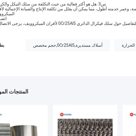
س3: هل هو أكثر فعالية من حيث التكلفة من سلك النيكل والكروم؟
خفضة، وعمر خدمته أطول، مما يمكن أن يقلل من تكلفة الإنتاج والصيانة الإجمالية لأ
الميكروو
اتصل
ائري 0Cr25Al5 لأفران الميكروويف، يرجى الاتصال بنا!
أسلاك مستديرة,0Cr25AI5,حجم مخصص
بطا
المنتجات الم