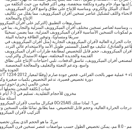
) لديها مواد خام وفيرة وتكلفة منخفضة، وهي أكثر فعالية من حيث التكلفة من
أسلاك النيكل والكروم، ومناسبة للإنتاج على نطاق واسع لأفران الميكروويف.
الانحناء واللف لتشكيل عناصر تسخين أفران الميكروويف، مما يقلل من تكاليف
الإنتاج والمعالجة.
سيناريوهات التطبيق (التركيز على أفران الميكروو
ومناسبة لعناصر تسخين مختلف أفران الميكروويف المنزلية والتجارية، بما في ذ
لمكونات التسخين الأساسية لأفران الميكروويف المنزلية، مما يضمن تسخينًا
سريعًا ومتساويًا، وتوفير الطاقة وحماية البيئة.
ات الحرارة العالية لأفران الميكروويف التجارية (مثل أفران الميكروويف في
اعم والفنادق)، تتكيف مع العمل المستمر طويل الأمد والاستخدام عالي التردد.
 أفران الميكروويف، حجم قابل للتخصيص لمطابقة طرازات أفران الميكروويف
القديمة والجديدة المختلفة، سهلة الاستبدال والتركيب.
لمصنعي أفران الميكروويف، تناسق الدفعات، تلبي احتياجات الإنتاج على نطاق
واسع، وتدعم التعبئة والتغليف والمعالجة المخصصة.
الجودة وال
 + عملية صهر بالحث الفراغي، فحص جودة صارم (وفقًا لمعيار GB/T 1234-2012)؛
دورة تخصيص قصيرة، تدعم التخصيص بكميات صغيرة وكبي
شحن عالمي (بحري/جوي/سري
عينات (تكلفة الشحن يتحملها أن
مخزون للأحجام التقليدية، تسليم في 3-7 أيام عمل.
أسئلة متك
س1: لماذا سلك 0Cr25Al5 فيكرال مناسب لأفران الميكروويف؟
ي درجات الحرارة العالية، وحجم قابل للتخصيص، مما يطابق تمامًا طلب التسخين و
التركيب لأفران الميكروو
س2: ما هو الحجم الذي يمكن تخصيصه؟