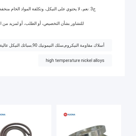
ج3: نعم، لا يحتوي على النيكل، وتكلفة المواد الخام من
للتشاور بشأن التخصيص، أو الطلب، أو لمزيد من التفاصيل حول سلك فيكرال الد
أسلاك مقاومة النيكروم,سلك النيمونيك 90,سبائك النيكل عالية الحرارة
high temperature nickel alloys