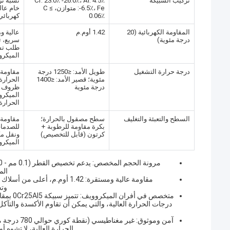
تركيب السبيكة
Cr: 23.0٪ -26.0٪، Al: 4.5٪
نسبة تر
-6.5٪، Fe: متوازن، C ≤
خام عالي
0.06٪
كهربائي
المقاومة الكهربائية (20
1.42 أوم.م
عالية و
درجة مئوية)
سريع، ت
طلب تس
الميكرو
درجة حرارة التشغيل
طويل الأمد: ≤1250 درجة
مقاومة 
مئوية؛ قصير الأمد: ≤1400
الحرارة 
درجة مئوية
ظروف ع
الميكر
الحرارة 
السطح والتعبئة والتغليف
سطح مصقول بالحرارة؛
مقاومة 
بكرة مقاومة للرطوبة +
للصدمات
كرتون (قابل للتخصيص)
ونقل مك
الميكرو
الم
مقاومة عالية ومستقرة: 1.42 أ
وتح
متخصص ف
درجات الحرارة العالية، والتي يمكن أن تقاوم الأكسدة والتآكل
آمن وموثوق
الحرارة العالية، لا تشوه أ