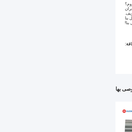
فران
يف.
 بنا
قة:
وصى بها