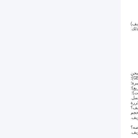
يف)
لك:
شحن
رة؛
ع)؛
ت)؛
ررة
حجم
يف.