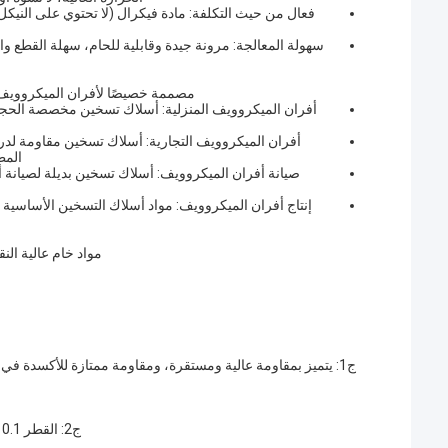
فعال من حيث التكلفة: مادة فيكرال (لا تحتوي على النيكل
سهولة المعالجة: مرونة جيدة وقابلية للحام، سهلة القطع و
مصممة خصيصًا لأفران الميكروويف، 
أفران الميكروويف المنزلية: أسلاك تسخين مخصصة الحجم 
أفران الميكروويف التجارية: أسلاك تسخين مقاومة لدرج
المط
صيانة أفران الميكروويف: أسلاك تسخين بديلة لصيانة
إنتاج أفران الميكروويف: مواد أسلاك التسخين الأساسية 
مواد خام عالية النقاء
ج1: يتميز بمقاومة عالية ومستقرة، ومقاومة ممتازة للأكسدة ف
ج2: القطر 0.1 مم - 8.0 مم، يمكن تخصيص الطول حسب مواصفات عنصر تسخين فرن الميكروويف.