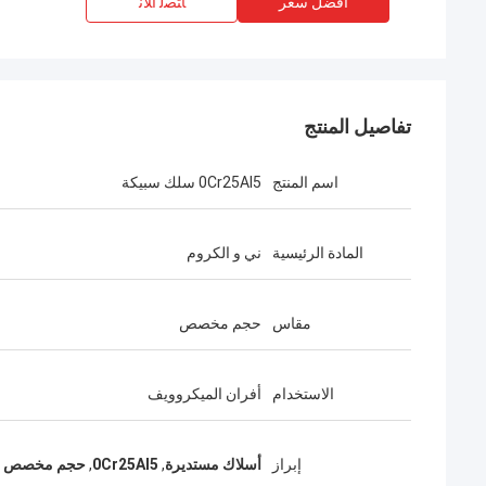
افضل سعر
ﺎﺘﺼﻟ ﺍﻶﻧ
تفاصيل المنتج
اسم المنتج
0Cr25AI5 سلك سبيكة
المادة الرئيسية
ني و الكروم
مقاس
حجم مخصص
الاستخدام
أفران الميكروويف
إبراز
أسلاك مستديرة
,
0Cr25AI5
,
حجم مخصص