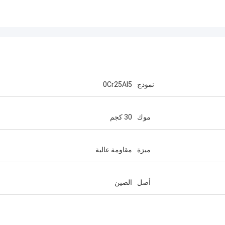
نموذج
0Cr25AI5
موك
30 كجم
ميزة
مقاومة عالية
أصل
الصين