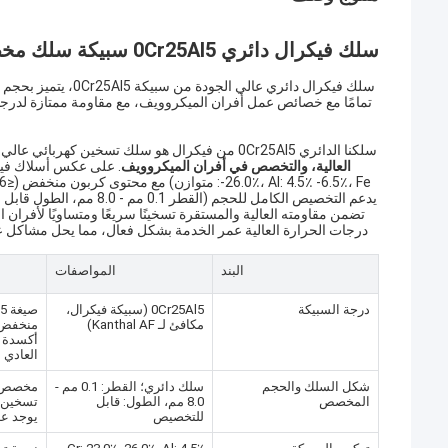
سلك فيكرال دائري 0Cr25AI5 سبيكة سلك مخصص الحجم مقاومة عالية لأفران الميكروويف
سلك فيكرال دائري ع
تمامًا مع خصائص عمل أفران الميكروويف، مع مقاومة ممتازة لدرجات
سلكنا الدائري 0Cr25Al5 من فيكرال هو سلك تسخين كهربائي عالي الأداء، مع تمييز أساسي يركز على
العالية، والتخصص في أفران الميكروويف
يدعم التخصيص الكامل للحج
درجات الحرارة العالية عمر الخدمة بشكل فعال، مما يحل مشاكل ع
البند
المواصفات
درجة السبيكة
0Cr25Al5 (سبيكة فيكرال،
مكافئ لـ Kanthal AF)
منخفض 
أكسدة 
العادي
شكل السلك والحجم
سلك دائري؛ القطر: 0.1 مم -
مخصص 
المخصص
8.0 مم، الطول: قابل
تسخين ف
للتخصيص
يوجد عد