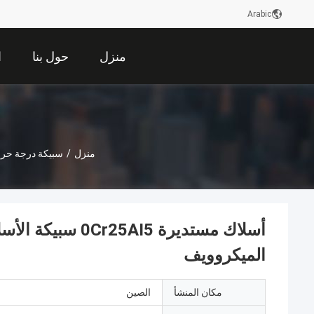
Arabic
منزل
حول بنا
ا
منزل
/
سبيكة درجة حرار
أسلاك مستديرة I5
الميكروويف
مكان المنشأ
الصين