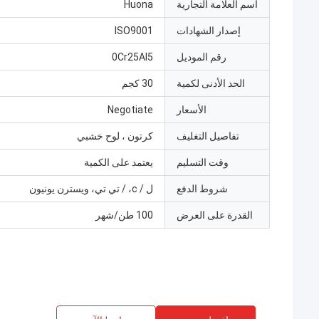
اسم العلامة التجارية
Huona
إصدار الشهادات
ISO9001
رقم الموديل
0Cr25AI5
الحد الأدنى لكمية
30 كجم
الأسعار
Negotiate
تفاصيل التغليف
كرتون ، لوح خشبي
وقت التسليم
يعتمد على الكمية
شروط الدفع
ل / c، / تي تي، ويسترن يونيون
القدرة على العرض
100 طن/شهر