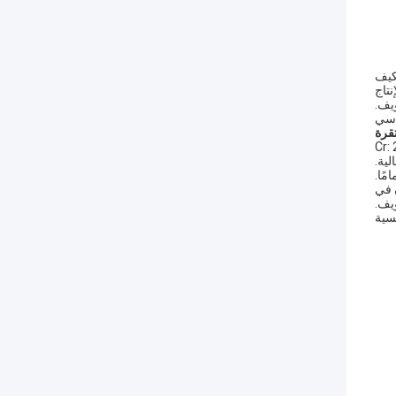
يتكيف
تاج
يف.
اسي
قرة
 فإنه يعتمد صيغة سبيكة 0Cr25Al5 (Cr: 23.0٪
لعالية.
امًا.
 المركب الكثيف من أكسيد Al₂O₃ + Cr₂O₃ المتكون في
يف.
سية