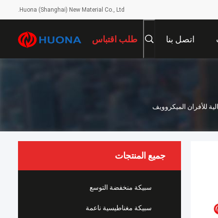
Huona (Shanghai) New Material Co., Ltd.
اتصل بنا
طلب اقتباس
جميع المنتجات
سبيكة منخفضة التوسع
سبيكة مغناطيسية ناعمة