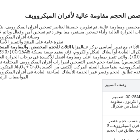
الي الجودة من سبيكة 0Cr25Al5، يتميز بحجم مخصص ومقاومة عالية، تم تطويره خصيصًا لعناصر تسخين أفران الميكروويف. 
 الحرارة العالية وأداء تسخين مستقر، مما يوفر دعم تسخين آمن وفعال ودائم لإن
وصيانة أفران الميكروو
نظرة عامة على المنتج والتمييز الأس
المزايا الثلاث للحجم المخصص، والمقاومة المست
. على عكس أسلاك فيكرال العادية أو أسلاك النيكل والكروم،
-26.0٪، Al: 4.5٪ -6.5٪، Fe: متوازن) مع محتوى كربون منخفض (≤0.06٪)، والتي تتميز بمقاومة أعلى ومقاومة أفضل للأكسدة في درجات الحرارة ا
م (القطر 0.1 مم - 8.0 مم، الطول قابل للتخصيص) لمطابقة حجم عنصر التسخين لطرازات أفران الميكروويف المختلفة تم
تضمن مقاومته العالية والمستقرة تسخينًا سريعًا ومتساويًا لأفران الميكروويف، بينما يطيل الفيلم
دم تطابق الحجم وقصر عمر الخدمة للأسلاك الساخنة العادية في أفران الميكروو
المواصفات الرئي
وصف التمييز
صيغة 0Cr25Al5، تصميم
الكربون، مقاومة
أفضل من فيكرال
حسب حجم عنصر
رن الميكروويف، لا
م تطابق في الحجم