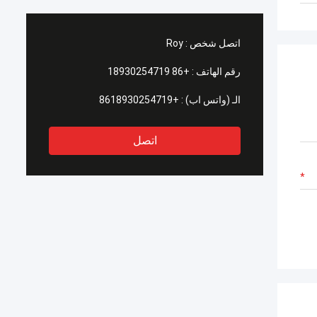
اتصل شخص :
Roy
رقم الهاتف :
+86 18930254719
الـ (واتس اب) :
+8618930254719
اتصل