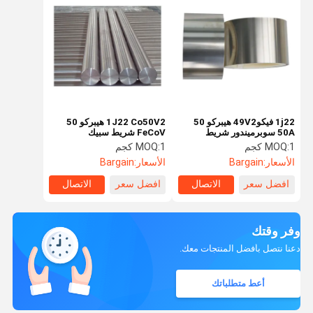
1j22 فيكو49V2 هيبركو 50
1J22 Co50V2 هيبركو 50
50A سوبرميندور شريط
FeCoV شريط سبيك
مغناطيسي لينة
مغناطيسي لينة ISO9001
1 كجم
MOQ:
1 كجم
MOQ:
الأسعار:
Bargain
الأسعار:
Bargain
افضل سعر
الاتصال
افضل سعر
الاتصال
وفر وقتك
دعنا نتصل بأفضل المنتجات معك.
أعط متطلباتك