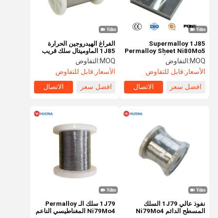
Supermalloy 1J85
الفراغ الهيدروجين الحرارة
Permalloy Sheet Ni80Mo5
1J85 الماوميتال سلك قريب
فائقة النفاذية الأولية لوحة
من الصفر مقناطيسية القوة
MOQ:
التفاوض
MOQ:
التفاوض
سبائك مغناطيسية ناعمة
المنخفضة النيكل الحديد
الأسعار:
قابل للتفاوض
الأسعار:
قابل للتفاوض
للحماية المغناطيسية فائقة
الموليبدينوم سبيكة السلك
الحساسية
افضل سعر
الاتصال
افضل سعر
الاتصال
المنزل
المنتجات
فيديوهات
برنامج VR
نفوذ عالي 1J79 السلك
1J79 سلك الـ Permalloy
المسطح الدائم Ni79Mo4
Ni79Mo4 المغناطيسي الناعم