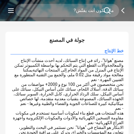
0
/
2
جولة في المصنع
خط الإنتاج
مصنع "هوانا"، رائد في إنتاج السبائك، لديه أحدث منشآت الإنتاج
والمعالجةوآلات القطع التي يتم التحكم بها بواسطة الكمبيوتر تمكن
الإنتاج في المنزل من المواد الخام إلى المنتجات النهائيةيمكننا
معالجة مواد رقيقة مثل 0.02 ملم، والجمع بين التقنية المتطورة مع
الفنيين المهرة.
- نعم
نحن متخصصون في أكثر من 100 نوع و 2000+ مواصفات من
سبائك الدقة، أسلاك اللحام، سبائك على أساس النيكل، سبائك على
أساس النيكل، سلك الرذاذ الحراري، كابل الحرارة، السوبر سبائك،
الخهذه السبائك، المصنوعة بتقنيات معدنية متقدمة، لها خصائص
ميكانيكية كبيرة للصناعات الجوية والفضاء والطبية وغيرها.
- نعم
- نعم
هذه المنتجات هي قطع بناء لمكونات أساسية تستخدم في مكونات
مقاومة التسخين الكهربائية والأدوات والمكونات الإلكترونية وأجهزة
الفراغ الكهربائية
- نعم
الابتكار هو المفتاح في "هوانا". نحن نستثمر في البحث والتطوير،
نتعاون مع المؤسسات والخبراء، ونركز على مراقبة الجودة.نحن