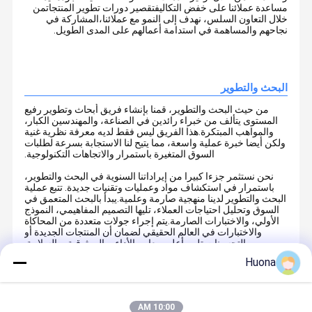
مساعدة عملائنا على خفض التكاليفتقصير دورات تطوير المنتجاتمن
خلال التعاون السلس، نهدف إلى النمو مع عملائنا،المشاركة في
نجاحهم والمساهمة في استدامة أعمالهم على المدى الطويل.
البحث والتطوير
من حيث البحث والتطوير، قمنا بإنشاء فريق أبحاث وتطوير رفيع
المستوى يتألف من خبراء رائدين في الصناعة، والمهندسين الكبار،
والمواهب المبتكرة.هذا الفريق ليس فقط لديه معرفة نظرية غنية
ولكن أيضا خبرة عملية واسعة، مما يتيح لنا الاستجابة بسرعة لطلبات
السوق المتغيرة باستمرار والاتجاهات التكنولوجية.
نحن نستثمر جزءا كبيرا من إيراداتنا السنوية في البحث والتطوير،
باستمرار في استكشاف مواد وعمليات وتقنيات جديدة. تتبع عملية
البحث والتطوير لدينا منهجية صارمة وعلمية.يبدأ بالبحث المتعمق في
السوق وتحليل احتياجات العملاء، تليها التصميم المفاهيمي، النموذج
الأولي، والاختبارات الصارمة.يتم إجراء جولات متعددة من المحاكاة
والاختبارات في العالم الحقيقي لضمان أن المنتجات الجديدة أو
التحسينات تلبي أعلى معايير الأداء، والموثوقية، والسلامة.
Huona
مركز البحث والتطوير لدينا مجهز بمرافق متطورة، بما في ذلك
برامج محاكاة متقدمة، أدوات اختبار دقيقة، وخطوط إنتاج
تجريبية.هذه الموارد تدعم دورة البحث والتطوير بأكملها، من التحقق
من صحة الفكرة الأولية إلى إعداد الإنتاج على نطاق واسع. بالإضافة
10:00 AM
إلى ذلك، نحن نتعاون بنشاط مع الجامعات المشهورة والمؤسسات