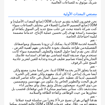
شريك موثوق به للصناعات العالمية.
مصنعي المعدات الأولية
نحن فخورون للغاية بتقديم خدمات OEM (صانع المعدات الأصلية) و
ODM (صانع التصميم الأصلي) للعملاء في مختلف الصناعات.سواء
كنت شركة ناشئة تبحث عن جلب منتج جديد إلى السوق بكفاءة أو
مؤسسة راسخة تهدف إلى تحسين عملية الإنتاج، خدماتنا مصممة
لتلبية احتياجاتك الخاصة.
- نعم
بالنسبة لخدمة OEM لدينا، يمكنك أن تزودنا بتسميتك ومواصفاتك
التفصيليةمن طباعة ملصقك بجودة عاليةنحن نفهم أهمية العرض ،
لذلك نحن نقدم أيضا حلول التعبئة والتغليف المخصصة.سواء كانت
تستخدم مواد صديقة للبيئة لتتماشى مع أهداف استدامة علامتك
التجاريةأو إنشاء تصاميم تغليف فريدة وجذابة للعين لتعزيز جاذبية
المنتج على الرفوف.
- نعم
عندما يتعلق الأمر بخدمة ODM لدينا، نحن لسنا مجرد مصنع ولكن
أيضا شريك إبداعي. إذا كان لديك مفهوم ولكن تفتقر إلى الخبرة
التصميم، لدينا لك تغطية. على سبيل المثال،في حالة عناصر التدفئة،
فريق البحث والتطوير الخاص بنا، يتكون من مهندسين ومصممين
من ذوي الخبرة، سيعملون بشكل وثيق معك.وأي معايير أداء
محددةبعد ذلك، سنأتي بتصاميم مبتكرة لا تلبي توقعاتك فحسب بل
تتجاوزها من حيث الوظائف وكفاءة الطاقة والسلامة.
- نعم
هدفنا النهائي هو أن نصبح جزءاً لا يتجزأ من سلسلة قيمة عملائنا
ونعتقد أنه من خلال توفير خدمات OEM و ODM عالية الجودة، يمكننا