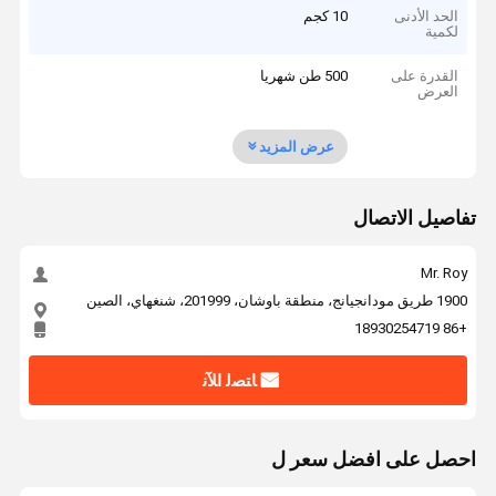
الحد الأدنى
10 كجم
لكمية
القدرة على
500 طن شهريا
العرض
عرض المزيد
تفاصيل الاتصال
Mr. Roy
1900 طريق مودانجيانج، منطقة باوشان، 201999، شنغهاي، الصين
+86 18930254719
ﺎﺘﺼﻟ ﺍﻶﻧ
احصل على افضل سعر ل