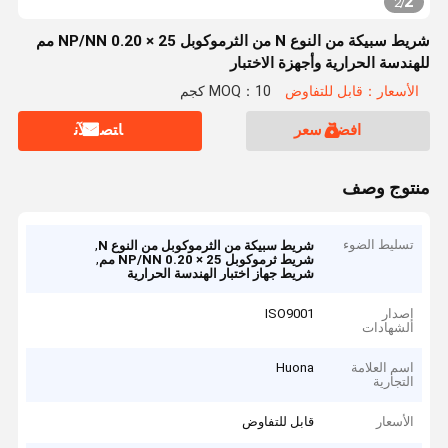
2
2
/
شريط سبيكة من النوع N من الثرموكوبل NP/NN 0.20 × 25 مم
للهندسة الحرارية وأجهزة الاختبار
الأسعار：قابل للتفاوض
MOQ：10 كجم
افضل سعر
ﺎﺘﺼﻟ ﺍﻶﻧ
منتوج وصف
تسليط الضوء
,
شريط سبيكة من الثرموكوبل من النوع N
,
شريط ثرموكوبل NP/NN 0.20 × 25 مم
شريط جهاز اختبار الهندسة الحرارية
إصدار
ISO9001
الشهادات
اسم العلامة
Huona
التجارية
الأسعار
قابل للتفاوض