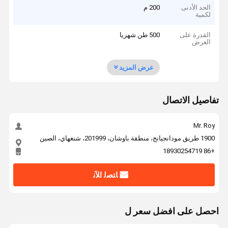
الحد الأدنى
200 م
لكمية
القدرة على
500 طن شهريا
العرض
عرض المزيد
تفاصيل الاتصال
Mr. Roy
1900 طريق مودانجيانج، منطقة باوشان، 201999، شنغهاي، الصين
+86 18930254719
ﺎﺘﺼﻟ ﺍﻶﻧ
احصل على افضل سعر ل