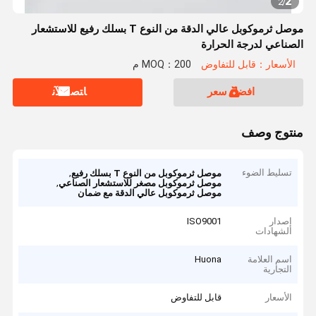
2
2
/
موصل ثرموكوبل عالي الدقة من النوع T بسلك رفيع للاستشعار
الصناعي لدرجة الحرارة
الأسعار：قابل للتفاوض
MOQ：200 م
افضل سعر
ﺎﺘﺼﻟ ﺍﻶﻧ
منتوج وصف
تسليط الضوء
,
موصل ثرموكوبل من النوع T بسلك رفيع
,
موصل ثرموكوبل مصغر للاستشعار الصناعي
موصل ثرموكوبل عالي الدقة مع ضمان
إصدار
ISO9001
الشهادات
اسم العلامة
Huona
التجارية
الأسعار
قابل للتفاوض