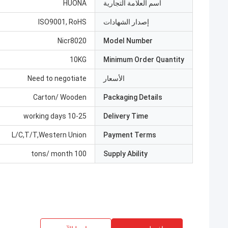
اسم العلامة التجارية
HUONA
إصدار الشهادات
ISO9001, RoHS
Nicr8020
Model Number
10KG
Minimum Order Quantity
الأسعار
Need to negotiate
Carton/ Wooden
Packaging Details
10-25 working days
Delivery Time
L/C,T/T,Western Union
Payment Terms
100 tons/ month
Supply Ability