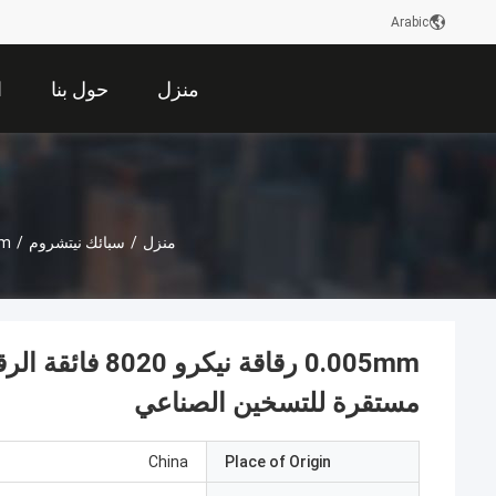
Arabic
منزل
حول بنا
ا
منزل
/
سبائك نيتشروم
/
0.005mm رقاقة نيكرو 8020 فائقة الرقة
0.005mm رقاقة 
مستقرة للتسخين الصناعي
China
Place of Origin