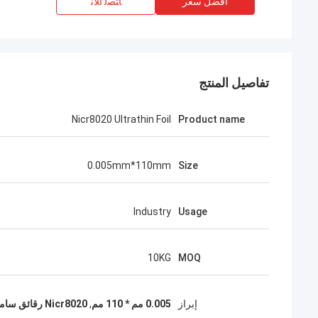
افضل سعر
ﺎﺘﺼﻟ ﺍﻶﻧ
تفاصيل المنتج
Nicr8020 Ultrathin Foil
Product name
0.005mm*110mm
Size
Industry
Usage
10KG
MOQ
إبراز
0.005 مم * 110 مم
,
Nicr8020 رقائق سامسونج