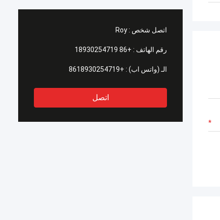
اتصل شخص :
Roy
رقم الهاتف :
+86 18930254719
الـ (واتس اب) :
+8618930254719
اتصل