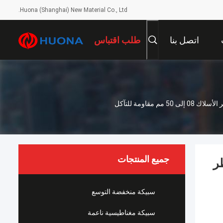
Huona (Shanghai) New Material Co., Ltd.
اتصل بنا
طلب اقتباس
ECuAl-C CuAl10Fe3 UNS C61400 CW112C الألومنيوم البرونزية الصلبة الحائط قطر الأسلاك 08 إلى 50 مم مقاومة للتآكل
جميع المنتجات
قطر
سبيكة منخفضة التوسع
سبيكة مغناطيسية ناعمة