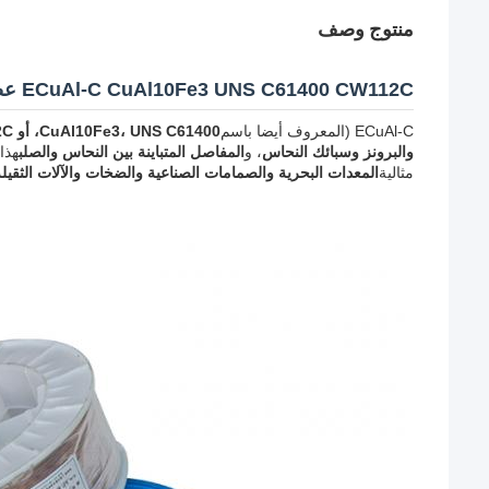
منتوج وصف
ECuAl-C CuAl10Fe3 UNS C61400 CW112C عصا لحام برونزية من الألومنيوم
ECuAl-C (المعروف أيضا باسم
CuAl10Fe3، UNS C61400، أو CW112C
والبرونز وسبائك النحاس
، و
المفاصل المتباينة بين النحاس والصلب
هذا
مثالية
المعدات البحرية والصمامات الصناعية والضخات والآلات الثقيلة