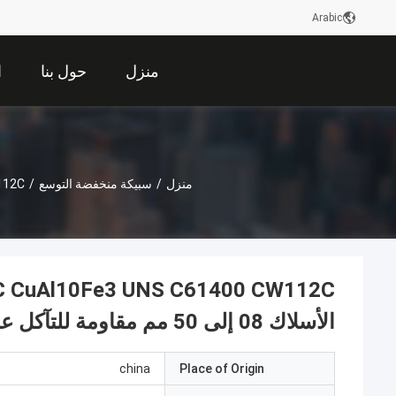
Arabic
منزل
حول بنا
ا
منزل
/
سبيكة منخفضة التوسع
/
الأسلاك 08 إلى 50 مم مقاومة للتآكل عالية القوة
china
Place of Origin