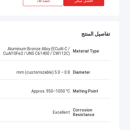
افضل سعر
ﺎﺘﺼﻟ ﺍﻶﻧ
تفاصيل المنتج
Aluminum Bronze Alloy (ECuAl-C /
Material Type
CuAl10Fe3 / UNS C61400 / CW112C)
0.8 – 5.0 mm (customizable)
Diameter
Approx. 950–1050 °C
Melting Point
Corrosion
Excellent
Resistance