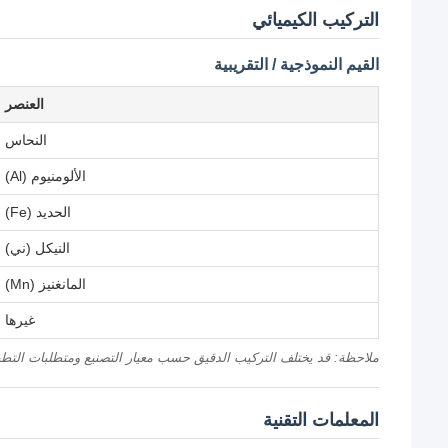
التركيب الكيميائي
القيم النموذجية / التقريبية
العنصر
النحاس
الألومنيوم (Al)
الحديد (Fe)
النيكل (ني)
المانغنيز (Mn)
غيرها
ملاحظة: قد يختلف التركيب الدقيق حسب معيار التصنيع ومتطلبات التطب
المعلمات التقنية