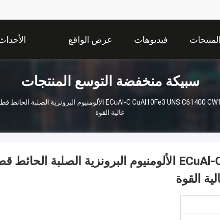
لمنتجات
فيديوهات
عرض الواقع
الأحداث
سبيكة منخفضة التوسع المنتجات
الافتراضي
عالية القوة
ECuAl-C CuAl10Fe3 UNS C61400 CW112C الألومنيوم البرونزية الصلبة الحائط 