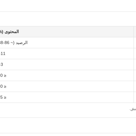
المحتوى (%
الرصيد (~ 86-88)
-11
-3
≤ 1.0
≤ 1.0
≤ 0.5
يق.