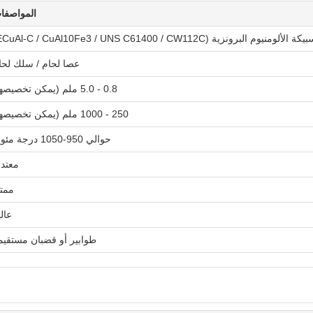
المواصفا
كة الألومنيوم البرونزية (ECuAl-C / CuAl10Fe3 / UNS C61400 / CW112C)
عصا لحام / سلك لحا
0.8 - 5.0 ملم (يمكن تخصيصها)
250 - 1000 ملم (يمكن تخصيصها)
حوالي 950-1050 درجة مئوية
معتدل
ممتا
عالي
طوابير أو قضبان مستقيم