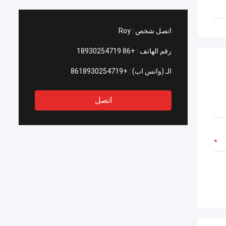
اتصل شخص :
Roy
رقم الهاتف :
+86 18930254719
الـ (واتس اب) :
+8618930254719
اتصل