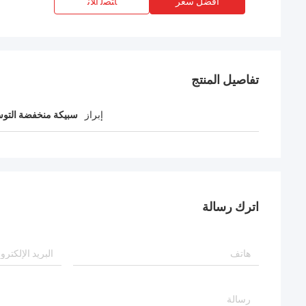
افضل سعر
ﺎﺘﺼﻟ ﺍﻶﻧ
تفاصيل المنتج
إبراز
سبيكة منخفضة التوسع
اترك رسالة