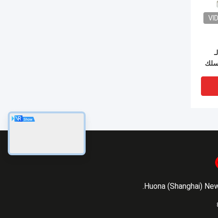
VI
ـ
السلك
Huona (Shanghai) New 
VI