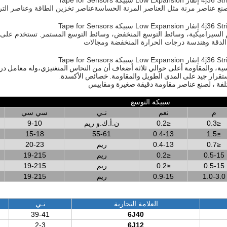
نع عناصر مرنة مثل العناصر المرنة الحساسةعناصر تخزين الطاقة وعناصر التر
 السيراميكية، وسائط التوسع المنخفض، وسائط التوسع المستمر. تستخدم على
 الدقة وهندسة درجات الحرارة المنخفضة ومجالات
ئيسية، والمقاومة أعلى حوالي ثلاثة أضعاف أن من النحاس المنغنيزي،وله معامل در
ستقرار جيد على المدى الطويل والمقاومة. خصائص الأكسدة.
فة ، لصنع عناصر مقاومة دقيقة صغيرة ومقاييس
سبيكة التوسع
م
نعم
نـي
سي سي
≤0.3
≤0.2
ن.أ.ك.و ريم
9-10
15-18
55-61
0.4-13
≤1.5
≤0.7
0.4-13
ريم
20-23
0.5-15
≤0.2
ريم
19-215
0.5-15
≤0.2
ريم
19-215
1.0-3.0
0.9-15
ريم
19-215
العلامة التجارية
نـي
39-41
6J40
2-3
6J12