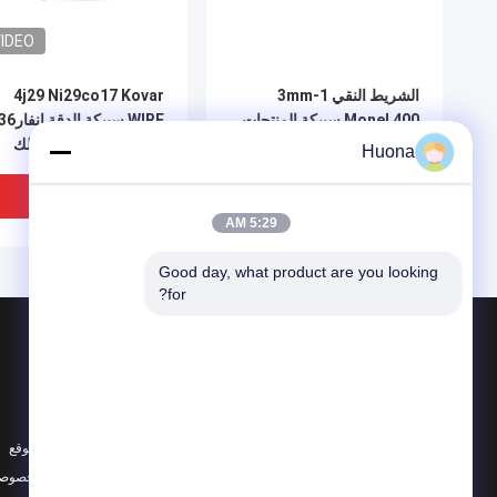
IDEO
الشريط النقي 1-3mm
4j29 Ni29co17 Kovar
Monel 400 سبيكة المنتجات
WIRE سبيكة الدقة إنفا
أعلى المعايير
4j42 الحديد النيكل سلك
Huona
التوسع المستمر
افضل سعر
افضل سعر
5:29 AM
Good day, what product are you looking 
for?
المنتجات
حول
سبيكة منخفضة التوسع
أخبار
سبيكة مغناطيسية ناعمة
الحالات
سبيكة مرنة
خريطة الموقع
IDEO
جميع الفئات
سياسة الخصوصي