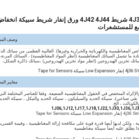
عالية الشفافية المغناطيسية Feni36 سبيكة 4J36 شريط 4J42 4J44 ورق إنفار شريط سبيكة انخ
سع للمستشعرات
وصف المن
المغناطيسية والكهربائية والحرارية وغيرها). الغالبية العظمى من سبائك الد
دة ما تشمل السبائك المغناطيسية (انظر المواد المغناطيسية) ، السبائك المرنة،
 السبائك تخزين الهيدروجين (انظر مواد تخزين الهيدروجين) ،سبائك ذاكرة الشكل،
معايير المن
الإكراه المنخفض في الحقول المغناطيسية الضعيفة. وفقا للعناصر المختلفة التي
ي صناعي)، سبيكة الحديد والسيليكون ، سبيكة الحديد والنيكل ، سبيكة الحديد
لكوبالت ، الخ.
1J06,1J12,1J17,1J18,1J22,1J30,1J36,1J3
 ، ولكن لديها أيضا قدرة قوية على مكافحة إزالة المغناطيسية ، وقيمة القسرية
ئص أخرى ،لذا يطلق عليه أيضاً سبيكة مغناطيسية