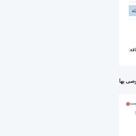
ة
قة:
وصى بها