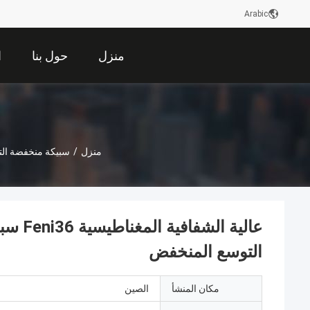
Arabic
منزل
حول بنا
ا
منزل
/
سبيكة منخفضة ال
التوسع المنخفض
مكان المنشأ
الصين