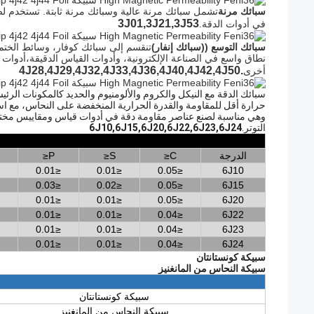
سبائك مرنة
تشمل سبائك مرنة عالية وسبائك مرنة ثابتة. تستخدم لص
3J01,3J21,3J53
في أدوات الدقة.
سبائك التوسع ((سبائك إنفار)
تنقسم إلى سبائك كوفار، وسائط الختم
نطاق واسع في الصناعة الإلكترونية، وأدوات القياس الدقيقة،أدوات
.4J28,4J29,4J32,4J33,4J36,4J40,4J42,4J50
أخرى
سبائك الدقة مع النيكل والكروم والألومنيوم والحديد كالمكونات الر
حرارة أقل للمقاومة والقدرة الحرارية المنخفضة على النحاس، مع ا
وهي مناسبة لصنع عناصر مقاومة دقة في أدوات قياس ومقاييس مختل
التوتر.
6J10,6J15,6J20,6J22,6J23,6J24
الدرجة
C≤
S≤
P≤
≤0.01
≤0.01
≤0.05
6J10
≤0.03
≤0.02
≤0.05
6J15
≤0.01
≤0.01
≤0.05
6J20
≤0.01
≤0.01
≤0.04
6J22
≤0.01
≤0.01
≤0.04
6J23
≤0.01
≤0.01
≤0.04
6J24
سبيكة كونستانتان
سبيكة النحاس من المانغنيز
سبيكة كونستانتان
سبيكة النحاس من المانغنيز