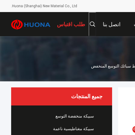
Huona (Shanghai) New Material Co., Ltd.
اتصل بنا
طلب اقتباس
جميع المنتجات
سبيكة منخفضة التوسع
سبيكة مغناطيسية ناعمة