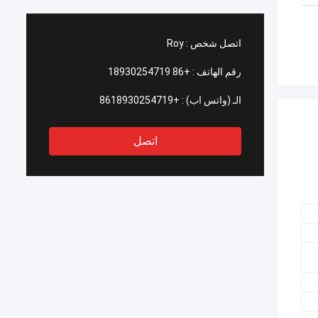
اتصل شخص :
Roy
رقم الهاتف :
+86 18930254719
الـ (واتس اب) :
+8618930254719
اتصل