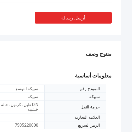
أرسل رسالة
منتوج وصف
معلومات أساسية
النموذج رقم
سبيكة التوسع
سبيكة
سبيكة
DIN طبل، كرتون، حالة
حزمة النقل
خشبية
العلامة التجارية
الرمز السريع
7505220000