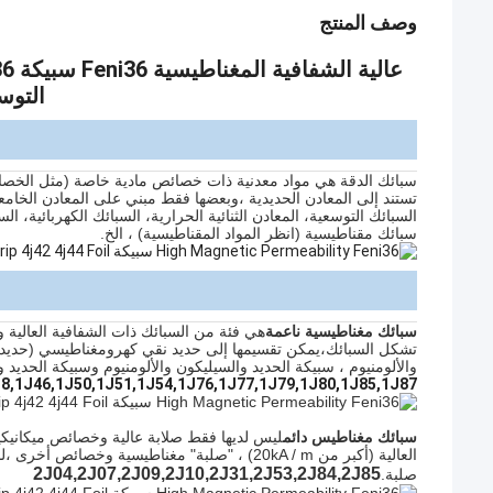
وصف المنتج
التو
سبائك الدقة هي مواد معدنية ذات خصائص مادية خاصة (مثل الخصائص 
تستند إلى المعادن الحديدية ،وبعضها فقط مبني على المعادن الخامعا
السبائك التوسعية، المعادن الثنائية الحرارية، السبائك الكهربائية،
سبائك مقناطيسية (انظر المواد المقناطيسية) ، الخ.
سبائك مغناطيسية ناعمة
هي فئة من السبائك ذات الشفافية العالية و
تشكل السبائك،يمكن تقسيمها إلى حديد نقي كهرومغناطيسي (حديد نق
والألومنيوم ، سبيكة الحديد والسيليكون والألومنيوم وسبيكة الحديد وا
8,1J46,1J50,1J51,1J54,1J76,1J77,1J79,1J80,1J85,1J87
سبائك مغناطيس دائم
ليس لديها فقط صلابة عالية وخصائص ميكانيكية
العالية (أكبر من 20kA / m) ، "صلبة" مغناطيسية وخصا
2J04,2J07,2J09,2J10,2J31,2J53,2J84,2J85
صلبة.