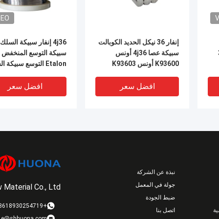
DEO
V
إنفار 36 نيكل الحديد الكوبالت
4j36 إنفار سبيكة السلك
ر36
سبيكة عصا 4j36 أونس
سبيكة التوسع المنخفض ل
K93600 أونس K93603
Etalon التوسع سبيكة 
1.3912 Ni36 أونس K94610
4j50 حديد النيكل سبيكة
افضل سعر
افضل سعر
نبذة عن الشركة
جولة في المعمل
Material Co., Ltd.
ضبط الجودة
DEO
V
+8618930254719
ة
اتصل بنا
e@shhuona.com